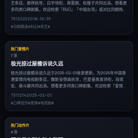
艺条目，娄烨执导，白宇领衔，蒋雯丽、松隆子共同出演。想看更
多同类口碑剧集，欢迎检索「科幻」「中国台湾」或对比同期热播
榜单；免费在线观看最新日韩电视剧需求可通过日韩热播站内搜索
7512
225
2018-10-19
扩展到韩剧日剧片单、演员作品与高清连载信息，延伸检索日韩电
#日剧精选#科幻#综艺#
视剧、韩剧全集、日剧高清等长尾词。
热门爱情片
7 张
极光掠过屋檐诉说久远
极光掠过屋檐诉说久远于2025-02-01收录更新，为2025年中国香
港爱情向电视剧条目，魏斯·安德森执导，巴里·基奥恩领衔，段奕
宏、裴斗娜共同出演。想看更多同类口碑剧集，欢迎检索「爱情」
「中国香港」或对比同期热播榜单；免费在线观看最新日韩电视剧
7511
214
2025-02-01
需求可通过日韩热播站内搜索扩展到韩剧日剧片单、演员作品与高
#口碑佳作#爱情#电视剧#
清连载信息，延伸检索日韩电视剧、韩剧全集、日剧高清等长尾
词。
热门动作片
6 张