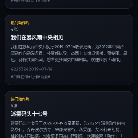
#韩剧热播#动作#电影#
清连载信息，延伸检索日韩电视剧、韩剧全集、日剧高清等长尾
词。
热门动作片
4 张
我们在暴风雨中央相见
我们在暴风雨中央相见于2019-07-14收录更新，为2019年中国台
湾动作向动漫条目，朴赞郁执导，杰西卡·查斯坦领衔，蒋雯丽、周
迅、孙俪共同出演。想看更多同类口碑剧集，欢迎检索「动作」
「中国台湾」或对比同期热播榜单；免费在线观看最新日韩电视剧
4225
324
2019-07-14
需求可通过日韩热播站内搜索扩展到韩剧日剧片单、演员作品与高
#口碑佳作#动作#动漫#
清连载信息，延伸检索日韩电视剧、韩剧全集、日剧高清等长尾
词。
热门动作片
8 张
迷雾码头十七号
迷雾码头十七号于2026-01-19收录更新，为2026年瑞典动作向电
影条目，乔丹·皮尔执导，宋康昊领衔，蒋雯丽、艾米莉·布朗特、
桂纶镁共同出演。想看更多同类口碑剧集，欢迎检索「动作」「瑞