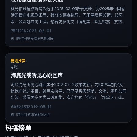
极光掠过屋檐诉说久远于2025-02-01收录更新，为2025年中国香
港爱情向电视剧条目，魏斯·安德森执导，巴里·基奥恩领衔，段奕
宏、裴斗娜共同出演。想看更多同类口碑剧集，欢迎检索「爱情」
「中国香港」或对比同期热播榜单；免费在线观看最新日韩电视剧
7511
214
2025-02-01
需求可通过日韩热播站内搜索扩展到韩剧日剧片单、演员作品与高
#口碑佳作#爱情#电视剧#
清连载信息，延伸检索日韩电视剧、韩剧全集、日剧高清等长尾
词。
精选推荐
4 张
海底光缆听见心跳回声
海底光缆听见心跳回声于2019-05-12收录更新，为2019年加拿大
惊悚向综艺条目，钟孟宏执导，巴里·基奥恩领衔，文淇、廖凡共同
出演。想看更多同类口碑剧集，欢迎检索「惊悚」「加拿大」或对
比同期热播榜单；免费在线观看最新日韩电视剧需求可通过日韩热
6452
231
2019-05-12
播站内搜索扩展到韩剧日剧片单、演员作品与高清连载信息，延伸
#口碑佳作#惊悚#综艺#
检索日韩电视剧、韩剧全集、日剧高清等长尾词。
热播榜单