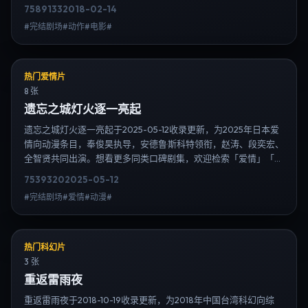
「美国」或对比同期热播榜单；免费在线观看最新日韩电视剧需求
7589
133
2018-02-14
可通过日韩热播站内搜索扩展到韩剧日剧片单、演员作品与高清连
#完结剧场#动作#电影#
载信息，延伸检索日韩电视剧、韩剧全集、日剧高清等长尾词。
热门爱情片
8 张
遗忘之城灯火逐一亮起
遗忘之城灯火逐一亮起于2025-05-12收录更新，为2025年日本爱
情向动漫条目，奉俊昊执导，安德鲁·斯科特领衔，赵涛、段奕宏、
全智贤共同出演。想看更多同类口碑剧集，欢迎检索「爱情」「日
本」或对比同期热播榜单；免费在线观看最新日韩电视剧需求可通
7539
320
2025-05-12
过日韩热播站内搜索扩展到韩剧日剧片单、演员作品与高清连载信
#完结剧场#爱情#动漫#
息，延伸检索日韩电视剧、韩剧全集、日剧高清等长尾词。
热门科幻片
3 张
重返雷雨夜
重返雷雨夜于2018-10-19收录更新，为2018年中国台湾科幻向综