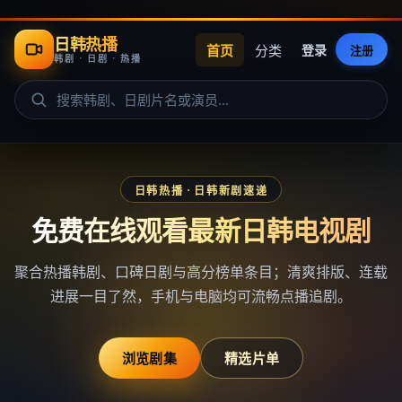
日韩热播
首页
分类
登录
注册
韩剧 · 日剧 · 热播
日韩热播
· 日韩新剧速递
免费在线观看最新日韩电视剧
聚合热播韩剧、口碑日剧与高分榜单条目；清爽排版、连载
进展一目了然，手机与电脑均可流畅点播追剧。
浏览剧集
精选片单