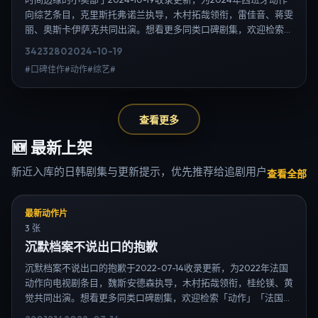
向综艺条目，克里斯托弗·诺兰执导，木村拓哉领衔，雷佳音、蒋雯
丽、奥斯卡·伊萨克共同出演。想看更多同类口碑剧集，欢迎检索
「动作」「西班牙」或对比同期热播榜单；免费在线观看最新日韩
3423
280
2024-10-19
电视剧需求可通过日韩热播站内搜索扩展到韩剧日剧片单、演员作
#口碑佳作#动作#综艺#
品与高清连载信息，延伸检索日韩电视剧、韩剧全集、日剧高清等
长尾词。
查看更多
🆕
最新上架
新近入库的日韩剧集与更新提示，优先推荐给追剧用户
查看全部
最新动作片
3 张
沉默档案不说出口的抱歉
沉默档案不说出口的抱歉于2022-07-14收录更新，为2022年法国
动作向电视剧条目，魏斯·安德森执导，木村拓哉领衔，桂纶镁、黄
觉共同出演。想看更多同类口碑剧集，欢迎检索「动作」「法国」
或对比同期热播榜单；免费在线观看最新日韩电视剧需求可通过日