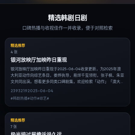
精选韩剧日剧
口碑热播与收视佳作一并收录，便于对照检索
精选推荐
4 张
银河放映厅加映昨日重现
银河放映厅加映昨日重现于2025-06-04收录更新，为2025年澳
大利亚动作向综艺条目，娄烨执导，易烊千玺领衔，张子枫、朱亚
文共同出演。想看更多同类口碑剧集，欢迎检索「动作」「澳大利
亚」或对比同期热播榜单；免费在线观看最新日韩电视剧需求可通
2393
219
2025-06-04
过日韩热播站内搜索扩展到韩剧日剧片单、演员作品与高清连载信
#韩剧热播#动作#综艺#
息，延伸检索日韩电视剧、韩剧全集、日剧高清等长尾词。
精选推荐
7 张
极光掠过屋檐诉说久远