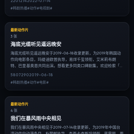
2201
214
2022-07-14
韩热播站内搜索扩展到韩剧日剧片单、演员作品与高清连载信息，
#韩剧热播#动作#电视剧#
延伸检索日韩电视剧、韩剧全集、日剧高清等长尾词。
最新动作片
3 张
海底光缆听见遥远晚安
海底光缆听见遥远晚安于2019-06-18收录更新，为2019年韩国动
作向电影条目，玛缇·迪欧普执导，易烊千玺领衔，艾米莉·布朗
特、巴里·基奥恩共同出演。想看更多同类口碑剧集，欢迎检索「动
作」「韩国」或对比同期热播榜单；免费在线观看最新日韩电视剧
5807
290
2019-06-18
需求可通过日韩热播站内搜索扩展到韩剧日剧片单、演员作品与高
#韩剧热播#动作#电影#
清连载信息，延伸检索日韩电视剧、韩剧全集、日剧高清等长尾
词。
最新动作片
4 张
我们在暴风雨中央相见
我们在暴风雨中央相见于2019-07-14收录更新，为2019年中国台
湾动作向动漫条目，朴赞郁执导，杰西卡·查斯坦领衔，蒋雯丽、周