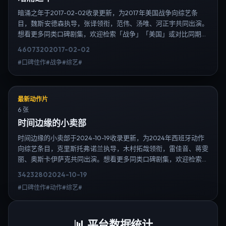
暗涌之年于2017-02-02收录更新，为2017年美国战争向综艺条
目，魏斯·安德森执导，张译领衔，范伟、汤唯、河正宇共同出演。
想看更多同类口碑剧集，欢迎检索「战争」「美国」或对比同期热
播榜单；免费在线观看最新日韩电视剧需求可通过日韩热播站内搜
4607
320
2017-02-02
索扩展到韩剧日剧片单、演员作品与高清连载信息，延伸检索日韩
#口碑佳作#战争#综艺#
电视剧、韩剧全集、日剧高清等长尾词。
最新动作片
6 张
时间边缘的小卖部
时间边缘的小卖部于2024-10-19收录更新，为2024年西班牙动作
向综艺条目，克里斯托弗·诺兰执导，木村拓哉领衔，雷佳音、蒋雯
丽、奥斯卡·伊萨克共同出演。想看更多同类口碑剧集，欢迎检索
「动作」「西班牙」或对比同期热播榜单；免费在线观看最新日韩
3423
280
2024-10-19
电视剧需求可通过日韩热播站内搜索扩展到韩剧日剧片单、演员作
#口碑佳作#动作#综艺#
品与高清连载信息，延伸检索日韩电视剧、韩剧全集、日剧高清等
长尾词。
📊
平台数据统计