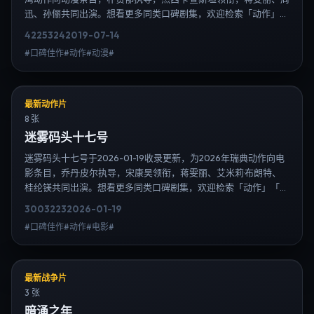
迅、孙俪共同出演。想看更多同类口碑剧集，欢迎检索「动作」
「中国台湾」或对比同期热播榜单；免费在线观看最新日韩电视剧
4225
324
2019-07-14
需求可通过日韩热播站内搜索扩展到韩剧日剧片单、演员作品与高
#口碑佳作#动作#动漫#
清连载信息，延伸检索日韩电视剧、韩剧全集、日剧高清等长尾
词。
最新动作片
8 张
迷雾码头十七号
迷雾码头十七号于2026-01-19收录更新，为2026年瑞典动作向电
影条目，乔丹·皮尔执导，宋康昊领衔，蒋雯丽、艾米莉·布朗特、
桂纶镁共同出演。想看更多同类口碑剧集，欢迎检索「动作」「瑞
典」或对比同期热播榜单；免费在线观看最新日韩电视剧需求可通
3003
223
2026-01-19
过日韩热播站内搜索扩展到韩剧日剧片单、演员作品与高清连载信
#口碑佳作#动作#电影#
息，延伸检索日韩电视剧、韩剧全集、日剧高清等长尾词。
最新战争片
3 张
暗涌之年