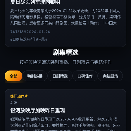
夏日尽头列车驶向黎明
夏日尽头列车驶向黎明于2024-01-24收录更新，为2024年中国大
陆动作向电影条目，格蕾塔·葛韦格执导，沈腾领衔，黄觉、梁朝伟
共同出演。想看更多同类口碑剧集，欢迎检索「动作」「中国大
陆」或对比同期热播榜单；免费在线观看最新日韩电视剧需求可通
7412
169
2024-01-24
过日韩热播站内搜索扩展到韩剧日剧片单、演员作品与高清连载信
#日剧精选#动作#电影#
息，延伸检索日韩电视剧、韩剧全集、日剧高清等长尾词。
剧集精选
按标签快速筛选韩剧热播、日剧精选与完结佳作
全部
韩剧热播
日剧精选
口碑佳作
完结剧场
热门动作片
4 张
银河放映厅加映昨日重现
银河放映厅加映昨日重现于2025-06-04收录更新，为2025年澳
大利亚动作向综艺条目，娄烨执导，易烊千玺领衔，张子枫、朱亚