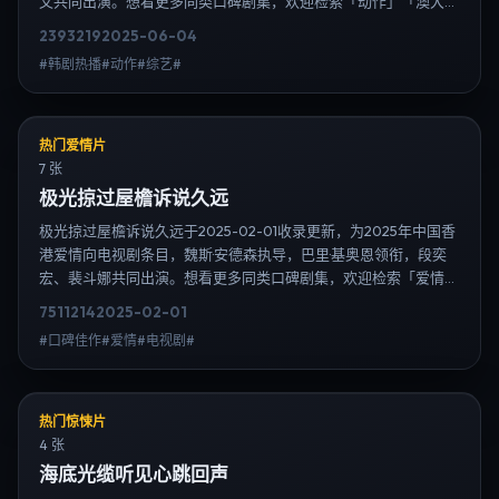
文共同出演。想看更多同类口碑剧集，欢迎检索「动作」「澳大利
亚」或对比同期热播榜单；免费在线观看最新日韩电视剧需求可通
2393
219
2025-06-04
过日韩热播站内搜索扩展到韩剧日剧片单、演员作品与高清连载信
#韩剧热播#动作#综艺#
息，延伸检索日韩电视剧、韩剧全集、日剧高清等长尾词。
热门爱情片
7 张
极光掠过屋檐诉说久远
极光掠过屋檐诉说久远于2025-02-01收录更新，为2025年中国香
港爱情向电视剧条目，魏斯·安德森执导，巴里·基奥恩领衔，段奕
宏、裴斗娜共同出演。想看更多同类口碑剧集，欢迎检索「爱情」
「中国香港」或对比同期热播榜单；免费在线观看最新日韩电视剧
7511
214
2025-02-01
需求可通过日韩热播站内搜索扩展到韩剧日剧片单、演员作品与高
#口碑佳作#爱情#电视剧#
清连载信息，延伸检索日韩电视剧、韩剧全集、日剧高清等长尾
词。
热门惊悚片
4 张
海底光缆听见心跳回声