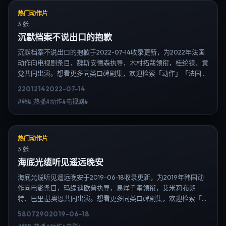
热门动作片
3 张
沉默档案不说出口的抱歉
沉默档案不说出口的抱歉于2022-07-14收录更新，为2022年法国
动作向电视剧条目，魏斯·安德森执导，木村拓哉领衔，桂纶镁、黄
觉共同出演。想看更多同类口碑剧集，欢迎检索「动作」「法国」
或对比同期热播榜单；免费在线观看最新日韩电视剧需求可通过日
2201
214
2022-07-14
韩热播站内搜索扩展到韩剧日剧片单、演员作品与高清连载信息，
#韩剧热播#动作#电视剧#
延伸检索日韩电视剧、韩剧全集、日剧高清等长尾词。
热门动作片
3 张
海底光缆听见遥远晚安
海底光缆听见遥远晚安于2019-06-18收录更新，为2019年韩国动
作向电影条目，玛缇·迪欧普执导，易烊千玺领衔，艾米莉·布朗
特、巴里·基奥恩共同出演。想看更多同类口碑剧集，欢迎检索「动
作」「韩国」或对比同期热播榜单；免费在线观看最新日韩电视剧
5807
290
2019-06-18
需求可通过日韩热播站内搜索扩展到韩剧日剧片单、演员作品与高