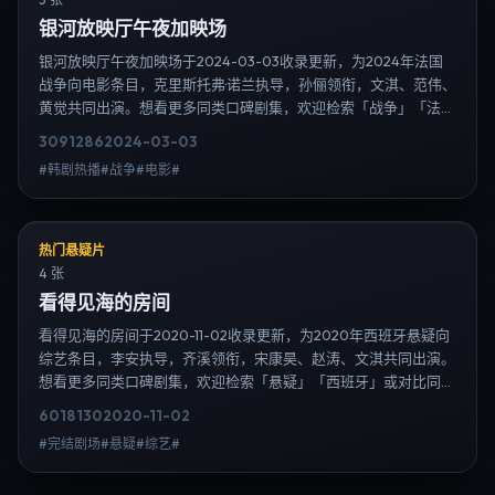
银河放映厅午夜加映场
银河放映厅午夜加映场于2024-03-03收录更新，为2024年法国
战争向电影条目，克里斯托弗·诺兰执导，孙俪领衔，文淇、范伟、
黄觉共同出演。想看更多同类口碑剧集，欢迎检索「战争」「法
国」或对比同期热播榜单；免费在线观看最新日韩电视剧需求可通
3091
286
2024-03-03
过日韩热播站内搜索扩展到韩剧日剧片单、演员作品与高清连载信
#韩剧热播#战争#电影#
息，延伸检索日韩电视剧、韩剧全集、日剧高清等长尾词。
热门悬疑片
4 张
看得见海的房间
看得见海的房间于2020-11-02收录更新，为2020年西班牙悬疑向
综艺条目，李安执导，齐溪领衔，宋康昊、赵涛、文淇共同出演。
想看更多同类口碑剧集，欢迎检索「悬疑」「西班牙」或对比同期
热播榜单；免费在线观看最新日韩电视剧需求可通过日韩热播站内
6018
130
2020-11-02
搜索扩展到韩剧日剧片单、演员作品与高清连载信息，延伸检索日
#完结剧场#悬疑#综艺#
韩电视剧、韩剧全集、日剧高清等长尾词。