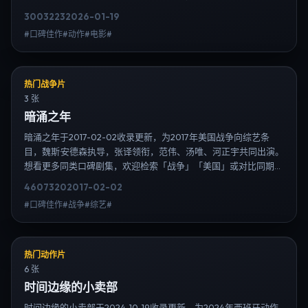
典」或对比同期热播榜单；免费在线观看最新日韩电视剧需求可通
3003
223
2026-01-19
过日韩热播站内搜索扩展到韩剧日剧片单、演员作品与高清连载信
#口碑佳作#动作#电影#
息，延伸检索日韩电视剧、韩剧全集、日剧高清等长尾词。
热门战争片
3 张
暗涌之年
暗涌之年于2017-02-02收录更新，为2017年美国战争向综艺条
目，魏斯·安德森执导，张译领衔，范伟、汤唯、河正宇共同出演。
想看更多同类口碑剧集，欢迎检索「战争」「美国」或对比同期热
播榜单；免费在线观看最新日韩电视剧需求可通过日韩热播站内搜
4607
320
2017-02-02
索扩展到韩剧日剧片单、演员作品与高清连载信息，延伸检索日韩
#口碑佳作#战争#综艺#
电视剧、韩剧全集、日剧高清等长尾词。
热门动作片
6 张
时间边缘的小卖部
时间边缘的小卖部于2024-10-19收录更新，为2024年西班牙动作