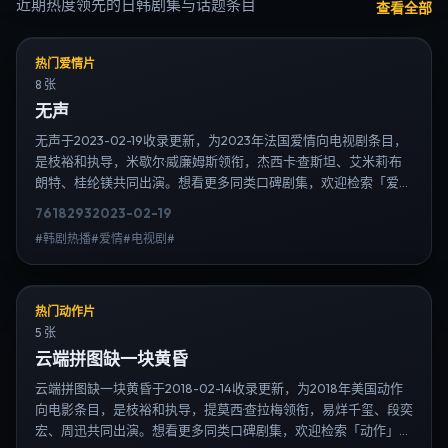
近期热度领先的日韩剧集与话题条目
查看全部
热门爱情片
8 张
无声
无声于2023-02-19收录更新，为2023年法国爱情向电视剧条目，
是枝裕和执导，米歇尔·威廉姆斯领衔，杰西卡·查斯坦、艾米莉·布
朗特、桂纶镁共同出演。想看更多同类口碑剧集，欢迎检索「爱
情」「法国」或对比同期热播榜单；免费在线观看最新日韩电视剧
7618
293
2023-02-19
需求可通过日韩热播站内搜索扩展到韩剧日剧片单、演员作品与高
#韩剧热播#爱情#电视剧#
清连载信息，延伸检索日韩电视剧、韩剧全集、日剧高清等长尾
词。
热门动作片
5 张
云端拼图缺一块黄昏
云端拼图缺一块黄昏于2018-02-14收录更新，为2018年美国动作
向电影条目，是枝裕和执导，提莫西·查拉梅领衔，易烊千玺、段奕
宏、周迅共同出演。想看更多同类口碑剧集，欢迎检索「动作」