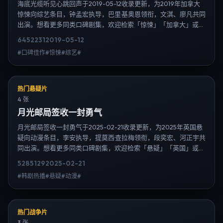
海底光缆听见心跳回声于2019-05-12收录更新，为2019年加拿大
惊悚向综艺条目，钟孟宏执导，巴里·基奥恩领衔，文淇、廖凡共同
出演。想看更多同类口碑剧集，欢迎检索「惊悚」「加拿大」或对
比同期热播榜单；免费在线观看最新日韩电视剧需求可通过日韩热
6452
231
2019-05-12
播站内搜索扩展到韩剧日剧片单、演员作品与高清连载信息，延伸
#口碑佳作#惊悚#综艺#
检索日韩电视剧、韩剧全集、日剧高清等长尾词。
热门悬疑片
4 张
月光邮局签收一封勇气
月光邮局签收一封勇气于2025-02-21收录更新，为2025年英国悬
疑向动漫条目，李安执导，提莫西·查拉梅领衔，段奕宏、河正宇共
同出演。想看更多同类口碑剧集，欢迎检索「悬疑」「英国」或对
比同期热播榜单；免费在线观看最新日韩电视剧需求可通过日韩热
5285
129
2025-02-21
播站内搜索扩展到韩剧日剧片单、演员作品与高清连载信息，延伸
#韩剧热播#悬疑#动漫#
检索日韩电视剧、韩剧全集、日剧高清等长尾词。
热门战争片
3 张